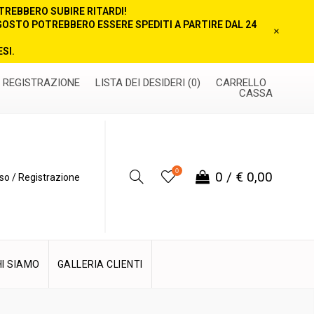
TREBBERO SUBIRE RITARDI!
AGOSTO POTREBBERO ESSERE SPEDITI A PARTIRE DAL 24
×
SI.
REGISTRAZIONE
LISTA DEI DESIDERI (0)
CARRELLO
CASSA
0
0
/
€ 0,00
o / Registrazione
HI SIAMO
GALLERIA CLIENTI