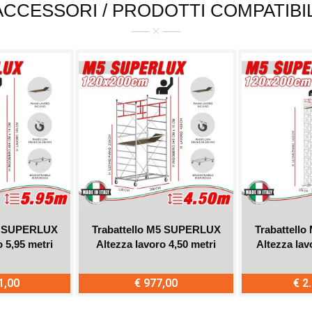
ACCESSORI / PRODOTTI COMPATIBIL
M5 SUPERLUX
Trabattello M5 SUPERLUX
Trabattell
o 5,95 metri
Altezza lavoro 4,50 metri
Altezza lav
1,00
€ 977,00
€ 2
sta
Acquista
Ac