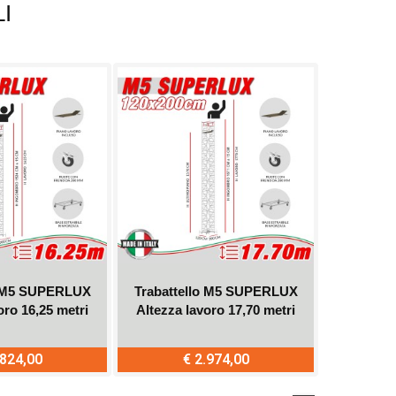
I
o M5 SUPERLUX
Trabattello M5 SUPERLUX
Trabatt
oro 16,25 metri
Altezza lavoro 17,70 metri
Altezza 
.824,00
€ 2.974,00
€
quista
Acquista