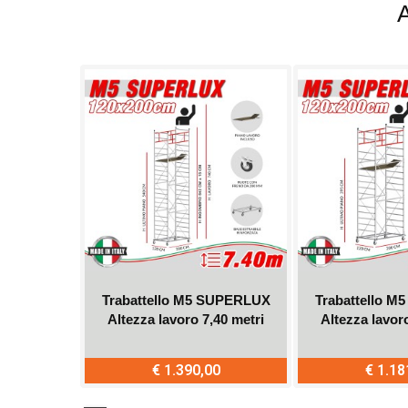
ANIUM PRO
Trabattello M5 SUPERLUX
Trabattello 
,70 metri
Altezza lavoro 7,40 metri
Altezza lavor
0
€ 1.390,00
€ 1.18
Acquista
Acqui