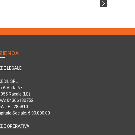
ZIENDA
EDE LEGALE
CEDIL SRL
a A.Volta 67
055 Racale (LE)
IVA: 04366180752
A: LE - 285810
pitale Sociale: € 90.000.00
EDE OPERATIVA