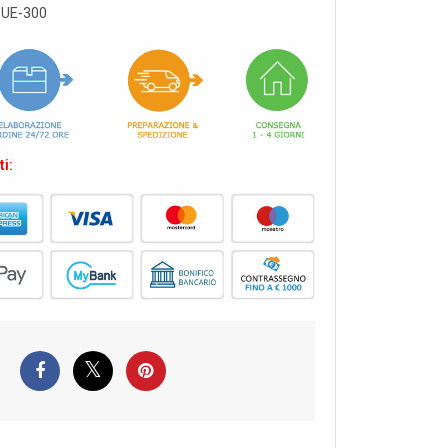
UE-300
i: