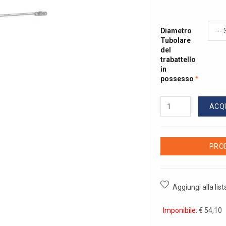
Diametro
Tubolare
del
trabattello
in
possesso
ACQ
PROD
Aggiungi alla list
Imponibile:
€ 54,10