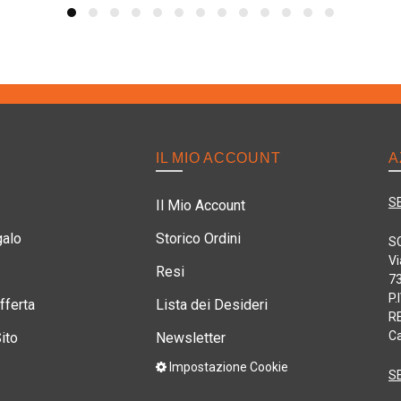
IL MIO ACCOUNT
A
S
Il Mio Account
galo
Storico Ordini
S
Vi
Resi
73
P.
fferta
Lista dei Desideri
RE
Ca
ito
Newsletter
Impostazione Cookie
S