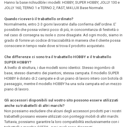
Hanno la base richiudible i modelli: HOBBY, SUPER HOBBY, JOLLY 130 e
JOLLY 160, TERNO 1 e TERNO 2, FAST, M4 LUX Base Normale.
Quando riceverò il trabattello ordinato?
Normalmente, entro 2-3 giorni lavorativi dalla conferma dell'ordine. E'
possibile che possa volerci poco di più, in concomitanza di festività o
nel caso di consegna su isole o zone disagiate. Ad ogni modo, siamo in
grado di fornire un codice di tracciabilità in maniera che il cliente possa
consocere in tempo reale dove si trova il prodotto acquistato.
Che differenze ci sono tra il trabattello HOBBY e il trabattello
SUPER HOBBY?
A livello di struttura, i due modelli sono identici. Stesso ingombro di
base, stesso diametro dei piantoni, stessa campata. Il modello SUPER
HOBBY è dotato di 2 campate e di un piano di lavoro intero con botola di
passaggio, mentre il modello HOBBY ha una sola campata ed un mezzo
piano di lavoro.
Gli accessori disponibili sul vostro sito possono essere utilizzati
anche su trabattelli di altri marchi?
Non possiamo escludere che alcuni degli accessori prodotti per i nostri
trabattelli possano essere utilizzati con ponteggi mobili di altri marchi.
Tuttavia, possiamo garantire la loro compatibilità esclusivamente con i