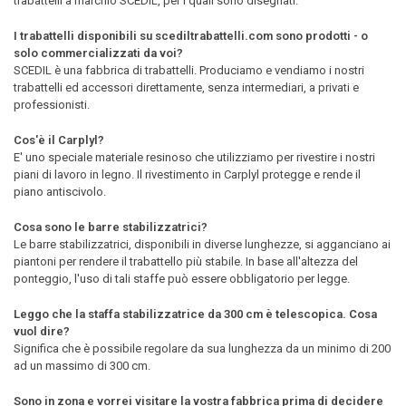
trabattelli a marchio SCEDIL, per i quali sono disegnati.
I trabattelli disponibili su scediltrabattelli.com sono prodotti - o
solo commercializzati da voi?
SCEDIL è una fabbrica di trabattelli. Produciamo e vendiamo i nostri
trabattelli ed accessori direttamente, senza intermediari, a privati e
professionisti.
Cos'è il Carplyl?
E' uno speciale materiale resinoso che utilizziamo per rivestire i nostri
piani di lavoro in legno. Il rivestimento in Carplyl protegge e rende il
piano antiscivolo.
Cosa sono le barre stabilizzatrici?
Le barre stabilizzatrici, disponibili in diverse lunghezze, si agganciano ai
piantoni per rendere il trabattello più stabile. In base all'altezza del
ponteggio, l'uso di tali staffe può essere obbligatorio per legge.
Leggo che la staffa stabilizzatrice da 300 cm è telescopica. Cosa
vuol dire?
Significa che è possibile regolare da sua lunghezza da un minimo di 200
ad un massimo di 300 cm.
Sono in zona e vorrei visitare la vostra fabbrica prima di decidere