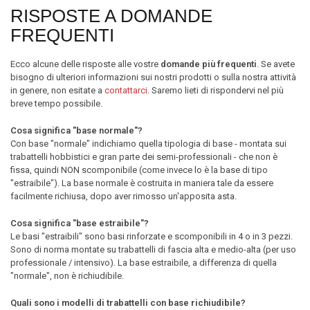
RISPOSTE A DOMANDE
FREQUENTI
Ecco alcune delle risposte alle vostre
domande più frequenti
. Se avete
bisogno di ulteriori informazioni sui nostri prodotti o sulla nostra attività
in genere, non esitate a
contattarci
. Saremo lieti di rispondervi nel più
breve tempo possibile.
Cosa significa "base normale"?
Con base "normale" indichiamo quella tipologia di base - montata sui
trabattelli hobbistici e gran parte dei semi-professionali - che non è
fissa, quindi NON scomponibile (come invece lo è la base di tipo
"estraibile"). La base normale è costruita in maniera tale da essere
facilmente richiusa, dopo aver rimosso un'apposita asta.
Cosa significa "base estraibile"?
Le basi "estraibili" sono basi rinforzate e scomponibili in 4 o in 3 pezzi.
Sono di norma montate su trabattelli di fascia alta e medio-alta (per uso
professionale / intensivo). La base estraibile, a differenza di quella
"normale", non è richiudibile.
Quali sono i modelli di trabattelli con base richiudibile?