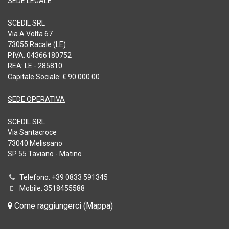
SEDE LEGALE
SCEDIL SRL
Via A.Volta 67
73055 Racale (LE)
P.IVA: 04366180752
REA: LE - 285810
Capitale Sociale: € 90.000.00
SEDE OPERATIVA
SCEDIL SRL
Via Santacroce
73040 Melissano
SP 55 Taviano - Matino
Telefono: +39 0833 591345
Mobile: 3518455588
Come raggiungerci (Mappa)